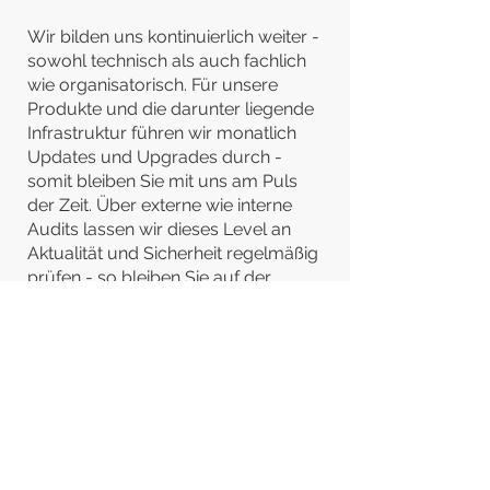
Wir bilden uns kontinuierlich weiter -
sowohl technisch als auch fachlich
wie organisatorisch. Für unsere
Produkte und die darunter liegende
Infrastruktur führen wir monatlich
Updates und Upgrades durch -
somit bleiben Sie mit uns am Puls
der Zeit. Über externe wie interne
Audits lassen wir dieses Level an
Aktualität und Sicherheit regelmäßig
prüfen - so bleiben Sie auf der
sicheren Seite.
Wir sind für Sie da. Unser Service
Desk steht Ihnen mit weitreichenden
Servicezeiten zur Verfügung und wir
beantworten Anfragen kurzfristig. In
monatlichen Regelterminen stimmen
wir gemeinsam die agile Entwicklung